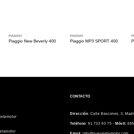
PIAGGIO
PIAGGIO
P
Piaggio New Beverly 400
Piaggio MP3 SPORT 400
P
CONTACTO
Dirección
:
Calle Bascones, 3, Mad
etamotor
Teléfono
:
91 733 93 75 -
Móvil:
665
etamotor
Email
:
info@querejetamotor.com