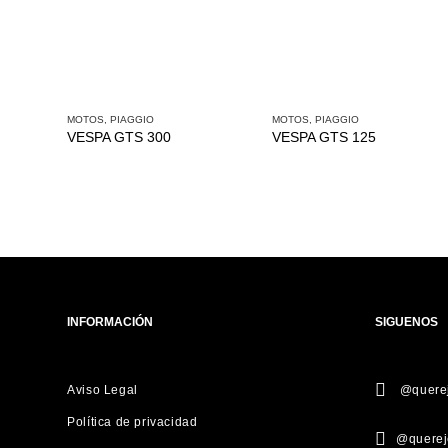
MOTOS
,
PIAGGIO
MOTOS
,
PIAGGIO
VESPA GTS 300
VESPA GTS 125
INFORMACIÓN
SIGUENOS
Aviso Legal
@querej
Política de privacidad
@querej