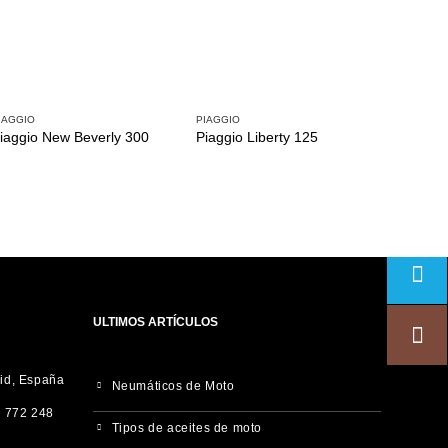
IAGGIO
PIAGGIO
PIAGGIO
iaggio New Beverly 300
Piaggio Liberty 125
Piaggi
ULTIMOS ARTÍCULOS
rid, España
Neumáticos de Moto
 772 248
Tipos de aceites de moto