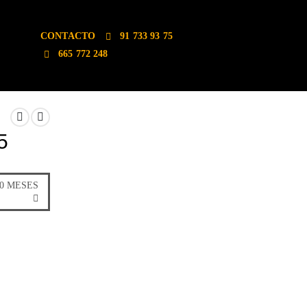
CONTACTO
91 733 93 75
665 772 248
5