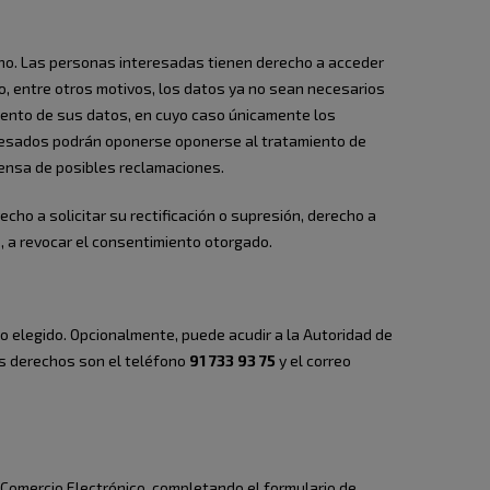
 no. Las personas interesadas tienen derecho a acceder
do, entre otros motivos, los datos ya no sean necesarios
amiento de sus datos, en cuyo caso únicamente los
teresados podrán oponerse oponerse al tratamiento de
efensa de posibles reclamaciones.
cho a solicitar su rectificación o supresión, derecho a
o, a revocar el consentimiento otorgado.
cho elegido. Opcionalmente, puede acudir a la Autoridad de
us derechos son el teléfono
91 733 93 75
y el correo
el Comercio Electrónico, completando el formulario de