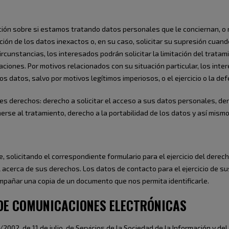
ción sobre si estamos tratando datos personales que le conciernan, o
cación de los datos inexactos o, en su caso, solicitar su supresión cuan
ircunstancias, los interesados podrán solicitar la limitación del trat
aciones. Por motivos relacionados con su situación particular, los in
los datos, salvo por motivos legítimos imperiosos, o el ejercicio o la d
tes derechos: derecho a solicitar el acceso a sus datos personales, dere
onerse al tratamiento, derecho a la portabilidad de los datos y así mism
e, solicitando el correspondiente formulario para el ejercicio del dere
 acerca de sus derechos. Los datos de contacto para el ejercicio de s
pañar una copia de un documento que nos permita identificarle.
DE COMUNICACIONES ELECTRÓNICAS
2002, de 11 de julio, de Servicios de la Sociedad de la Información y d