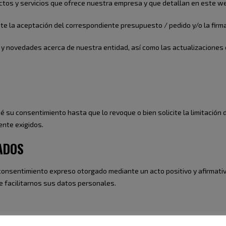
ctos y servicios que ofrece nuestra empresa y que detallan en este we
nte la aceptación del correspondiente presupuesto / pedido y/o la firm
as y novedades acerca de nuestra entidad, así como las actualizaciones
u consentimiento hasta que lo revoque o bien solicite la limitación
nte exigidos.
ADOS
 consentimiento expreso otorgado mediante un acto positivo y afirmativo
de facilitarnos sus datos personales.
 Política de Privacidad” y hacer clic para enviar los datos, o al remitir 