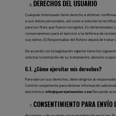
DERECHOS DEL USUARIO
Cualquier interesado tiene derecho a obtener confirma
a sus datos personales, así como a solicitar la rectifi
para los fines que fueron recogidos. En determinadas c
conservaremos para el ejercicio o la defensa de reclam
sus datos. El Responsable del fichero dejará de tratar 
De acuerdo con la legislación vigente tiene los siguien
solicitar la limitación de su tratamiento, derecho a op
6.1. ¿Cómo ejercitar mis derechos?
Para ejercer sus derechos, debe dirigirse al responsabl
Control competente para obtener información adicional
electrónico:
info@querejetamotor.com
Recuerde acom
CONSENTIMIENTO PARA ENVÍO 
Así mismo, y de acuerdo con lo establecido en la Ley 34/