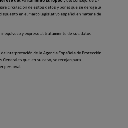
016/679 del Parlamento Europeo
y del Consejo, de 27
libre circulación de estos datos y por el que se deroga la
dispuesto en el marco legislativo español en materia de
to inequívoco y expreso al tratamiento de sus datos
o de interpretación de la Agencia Española de Protección
s Generales que, en su caso, se recojan para
er personal.