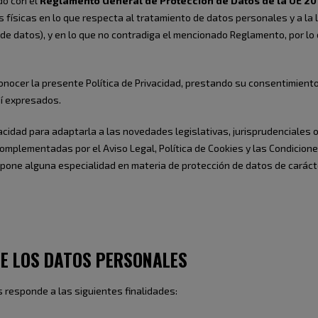
do con el
Reglamento General de Protección de Datos de la UE 2
as físicas en lo que respecta al tratamiento de datos personales y a la 
e datos), y en lo que no contradiga el mencionado Reglamento, por lo 
 conocer la presente Política de Privacidad, prestando su consentimien
uí expresados.
acidad para adaptarla a las novedades legislativas, jurisprudenciales 
omplementadas por el Aviso Legal, Política de Cookies y las Condicione
upone alguna especialidad en materia de protección de datos de caráct
DE LOS DATOS PERSONALES
 responde a las siguientes finalidades: