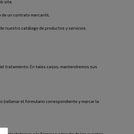
b site.
a de un contrato mercantil.
 de nuestro catálogo de productos y servicios.
 del tratamiento. En tales casos, mantendremos sus
 (rellenar el formulario correspondiente y marcar la
correos electrónicos a la Empresa a través de las cuentas