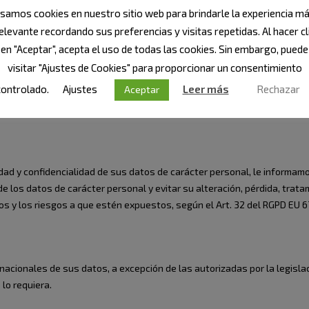
samos cookies en nuestro sitio web para brindarle la experiencia m
do y aceptado expresamente la presente política de privacidad, y otorg
elevante recordando sus preferencias y visitas repetidas. Al hacer cl
dicadas.
en "Aceptar", acepta el uso de todas las cookies. Sin embargo, puede
visitar "Ajustes de Cookies" para proporcionar un consentimiento
controlado.
Ajustes
Leer más
Rechazar
Aceptar
datos identificativos, como pueden ser: Nombre y Apellidos, Teléfono, D
ida de datos.
dad y confidencialidad de sus datos de carácter personal, le informam
de los datos de carácter personal y evitar su alteración, pérdida, tra
os y los riesgos a que estén expuestos, según el Art. 32 del RGPD EU 
nacionales de sus datos, a excepción de las autorizadas por la legisla
 lo requiera.