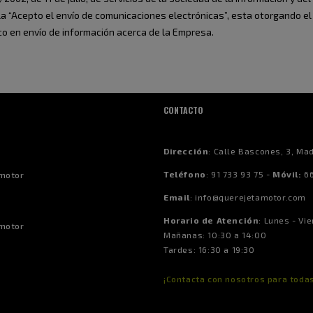
a “Acepto el envío de comunicaciones electrónicas”, esta otorgando el
ico en envío de información acerca de la Empresa.
CONTACTO
Dirección
:
Calle Bascones, 3, Ma
Teléfono
:
91 733 93 75 -
Móvil:
66
motor
Email
:
info@querejetamotor.com
Horario de Atención
:
Lunes - Vie
motor
Mañanas: 10:30 a 14:00
Tardes: 16:30 a 19:30
¡Contacta con nosotros para toda