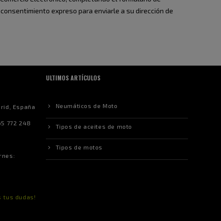
 consentimiento expreso para enviarle a su dirección de
ULTIMOS ARTÍCULOS
Neumáticos de Moto
drid, España
5 772 248
Tipos de aceites de moto
Tipos de motos
rnes:
s tus dudas!