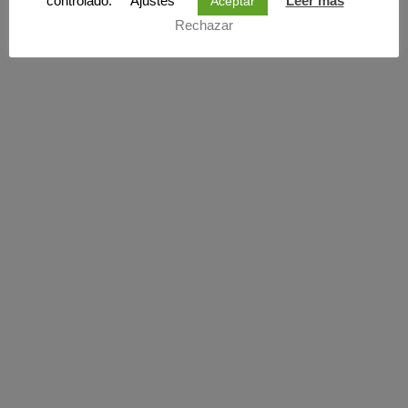
controlado.
Ajustes
Leer más
Aceptar
Rechazar
¡DISFRUTA Y AHORRA YA!