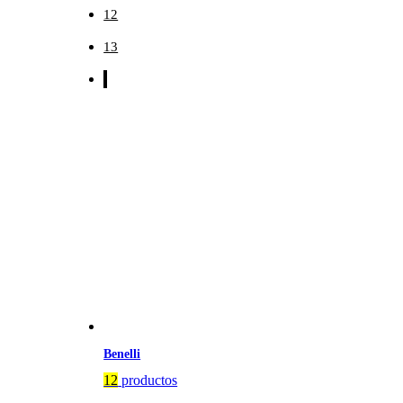
12
13
Benelli
12
productos