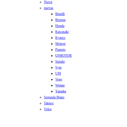
Nerva
nuevas
Benelli
Brixton
Honda
Kawasaki
Kymco
Motron
Piaggio
QJMOTOR
Suzuki
Sym
UM
Voge
Wottan
Yamaha
Segunda Mano
Silence
Velca