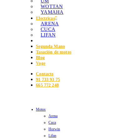
UM
WOTTAN
YAMAHA
Electricas
ARENA
CUCA
LIFAN
Segunda Mano
Tasación de motos
Blog
Voge
Contacto
91 733 93 75
665 772 248
Categorias
Motos
Arena
Cuca
Horwin
Lifan