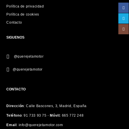
Política de privacidad
Política de cookies
Contacto
SIGUENOS
@querejetamotor
@querejetamotor
CONTACTO
Dirección
:
Calle Bascones, 3, Madrid, España
Teléfono
:
91 733 93 75 -
Móvil:
665 772 248
Email
:
info@querejetamotor.com