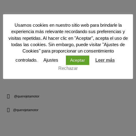
INFORMACIÓN
Usamos cookies en nuestro sitio web para brindarle la
experiencia más relevante recordando sus preferencias y
Aviso Legal
visitas repetidas. Al hacer clic en "Aceptar", acepta el uso de
Política de privacidad
todas las cookies. Sin embargo, puede visitar "Ajustes de
Cookies" para proporcionar un consentimiento
Política de cookies
controlado.
Ajustes
Leer más
Aceptar
Contacto
Rechazar
SIGUENOS
@querejetamotor
@querejetamotor
CONTACTO