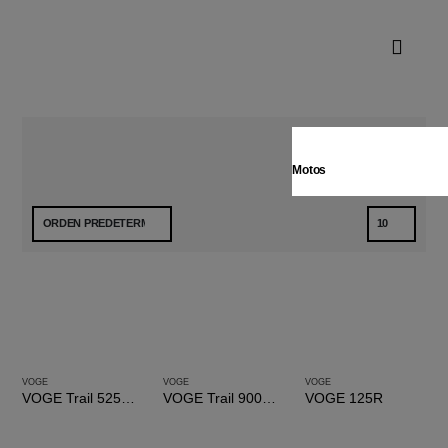
CATEGORIAS
FILTER
Motos
VOGE
VOGE
VOGE
VOGE Trail 525DSX
VOGE Trail 900DSX
VOGE 125R