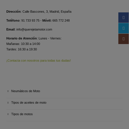
Dirección
:
Calle Bascones, 3, Madrid, España
Teléfono
:
91 733 93 75 -
Móvil:
665 772 248
Email
:
info@querejetamotor.com
Horario de Atención
:
Lunes - Viernes:
Mañanas: 10:30 a 14:00
Tardes: 16:30 a 19:30
¡Contacta con nosotros para todas tus dudas!
ULTIMOS ARTÍCULOS
Neumáticos de Moto
Tipos de aceites de moto
Tipos de motos