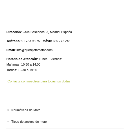
CONTACTO
Dirección
:
Calle Bascones, 3, Madrid, España
Teléfono
:
91 733 93 75 -
Móvil:
665 772 248
Email
:
info@querejetamotor.com
Horario de Atención
:
Lunes - Viernes:
Mañanas: 10:30 a 14:00
Tardes: 16:30 a 19:30
¡Contacta con nosotros para todas tus dudas!
ULTIMOS ARTÍCULOS
Neumáticos de Moto
Tipos de aceites de moto