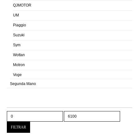
QJMOTOR
UM
Piaggio
Suzuki
Sym
Wottan
Motron
Voge
Segunda Mano
PRECIO
Precio
Precio
mínimo
máximo
FILTRAR