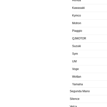
Honda
Kawasaki
Kymco
Motron
Piaggio
QJMOTOR
Suzuki
Sym
UM
Voge
Wottan
Yamaha
Segunda Mano
Silence
Velca