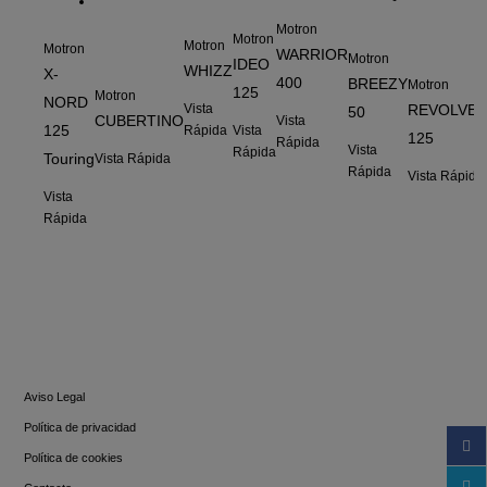
Motron
Motron
Motron
Motron
WARRIOR
Motron
IDEO
WHIZZ
X-
400
BREEZY
Motron
125
Motron
NORD
Vista
REVOLVE
50
CUBERTINO
Vista
125
Vista
Rápida
125
Rápida
Vista
Rápida
Touring
Vista Rápida
Rápida
Vista Rápida
Vista
Rápida
INFORMACIÓN
Aviso Legal
Política de privacidad
Política de cookies