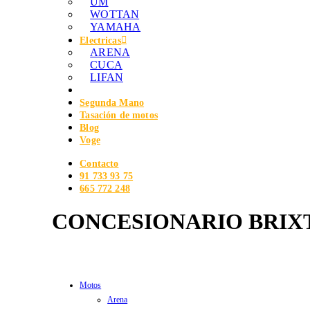
UM
WOTTAN
YAMAHA
Electricas
ARENA
CUCA
LIFAN
Segunda Mano
Tasación de motos
Blog
Voge
Contacto
91 733 93 75
665 772 248
CONCESIONARIO BRI
Categorias
Motos
Arena