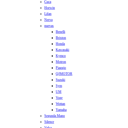
Cuca
Horwin
Lifan
Nerva
nuevas
Benelli
Brixton
Honda
Kawasaki
Kymco
Motron
Piaggio
QJMOTOR
Suzuki
Sym
UM
Voge
Wottan
Yamaha
Segunda Mano
Silence
Velca