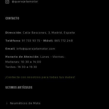
@querejetamotor
CONTACTO
Dirección
:
Calle Bascones, 3, Madrid, España
Teléfono
:
91 733 93 75 -
Móvil:
665 772 248
Email
:
info@querejetamotor.com
Horario de Atención
:
Lunes - Viernes:
Mañanas: 10:30 a 14:00
Tardes: 16:30 a 19:30
¡Contacta con nosotros para todas tus dudas!
ULTIMOS ARTÍCULOS
Neumáticos de Moto