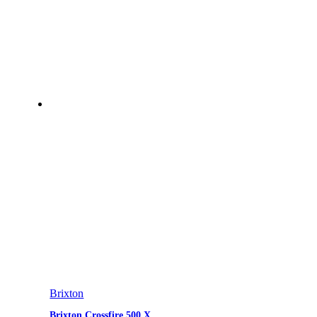
Brixton
Brixton Crossfire 500 X