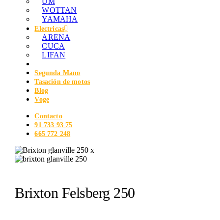
UM
WOTTAN
YAMAHA
Electricas
ARENA
CUCA
LIFAN
Segunda Mano
Tasación de motos
Blog
Voge
Contacto
91 733 93 75
665 772 248
Brixton Felsberg 250