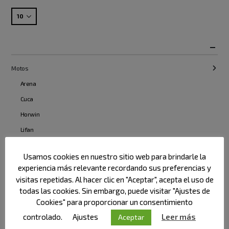
Categoria
Motos
Arena
Cuca
Horwin
Lifan
Nerva
Usamos cookies en nuestro sitio web para brindarle la
Silence
experiencia más relevante recordando sus preferencias y
Velca
visitas repetidas. Al hacer clic en "Aceptar", acepta el uso de
todas las cookies. Sin embargo, puede visitar "Ajustes de
nuevas
Cookies" para proporcionar un consentimiento
Benelli
controlado.
Ajustes
Leer más
Aceptar
Honda