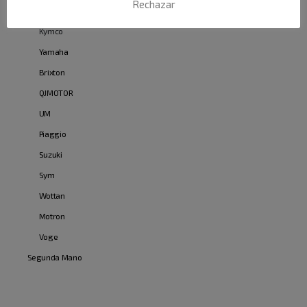
Rechazar
Kawasaki
Kymco
Yamaha
Brixton
QJMOTOR
UM
Piaggio
Suzuki
Sym
Wottan
Motron
Voge
Segunda Mano