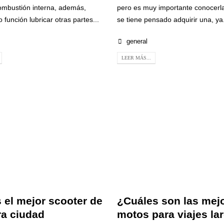
ombustión interna, además,
pero es muy importante conocerl
 función lubricar otras partes...
se tiene pensado adquirir una, ya.
general
LEER MÁS...
 el mejor scooter de
¿Cuáles son las mej
ra ciudad
motos para viajes la