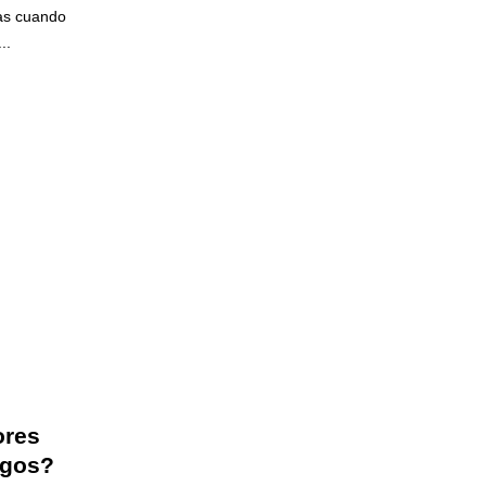
as cuando
..
ores
rgos?