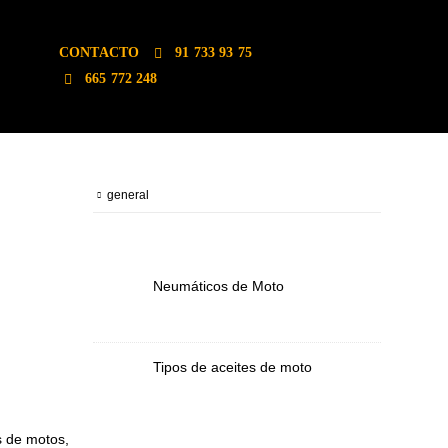
CONTACTO
91 733 93 75
665 772 248
BLOG CATEGORIAS
general
ULTIMOS ARTÍCULOS
Neumáticos de Moto
Tipos de aceites de moto
s de motos,