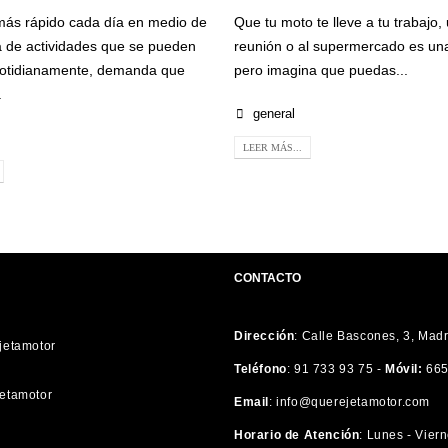
ás rápido cada día en medio de
Que tu moto te lleve a tu trabajo,
 de actividades que se pueden
reunión o al supermercado es un
cotidianamente, demanda que
pero imagina que puedas...
.
general
LEER MÁS...
CONTACTO
Dirección
:
Calle Bascones, 3, Mad
etamotor
Teléfono
:
91 733 93 75 -
Móvil:
665
etamotor
Email
:
info@querejetamotor.com
Horario de Atención
:
Lunes - Viern