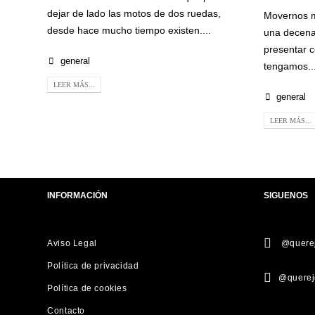
dejar de lado las motos de dos ruedas,
Movernos m
desde hace mucho tiempo existen....
una decena
presentar 
general
tengamos..
LEER MÁS...
general
LEER MÁS...
INFORMACIÓN
SIGUENOS
Aviso Legal
@querej
Política de privacidad
@querej
Política de cookies
Contacto