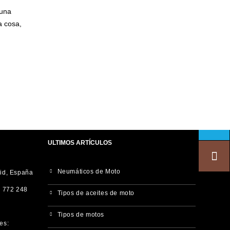
 una
a cosa,
ULTIMOS ARTÍCULOS
Neumáticos de Moto
rid, España
 772 248
Tipos de aceites de moto
Tipos de motos
es: