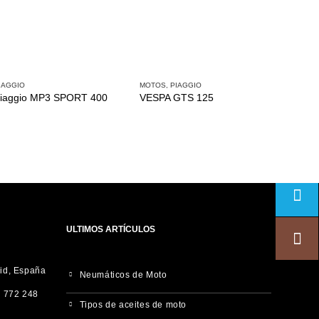
IAGGIO
MOTOS
,
PIAGGIO
PIAGGIO
iaggio MP3 SPORT 400
VESPA GTS 125
Piaggi
ULTIMOS ARTÍCULOS
rid, España
Neumáticos de Moto
 772 248
Tipos de aceites de moto