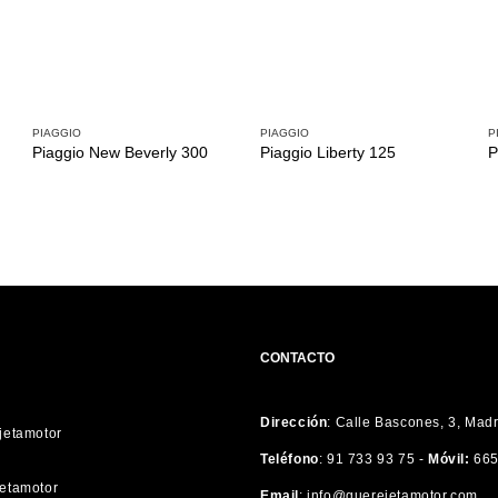
PIAGGIO
PIAGGIO
P
Piaggio New Beverly 300
Piaggio Liberty 125
P
CONTACTO
Dirección
:
Calle Bascones, 3, Mad
etamotor
Teléfono
:
91 733 93 75 -
Móvil:
665
etamotor
Email
:
info@querejetamotor.com