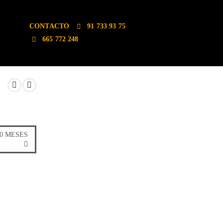
CONTACTO
91 733 93 75
665 772 248