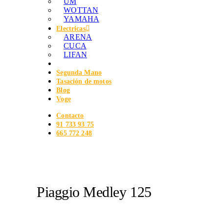
UM
WOTTAN
YAMAHA
Electricas
ARENA
CUCA
LIFAN
Segunda Mano
Tasación de motos
Blog
Voge
Contacto
91 733 93 75
665 772 248
Piaggio Medley 125