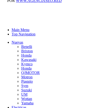
POR
WWW.AGENCIASEO.RED
Main Menu
Top Navigation
Nuevas
Benelli
Brixton
Honda
Kawasaki
Kymco
Honda
QJMOTOR
Motron
Piaggio
Sym
Suzuki
UM
Wottan
Yamaha
Electricas