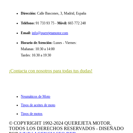
Dirección
:
Calle Bascones, 3, Madrid, España
Teléfono
:
91 733 93 75 -
Móvil:
665 772 248
Email
:
info@querejetamotor.com
Horario de Atención
:
Lunes - Viernes:
Mañanas: 10:30 a 14:00
Tardes: 16:30 a 19:30
¡Contacta con nosotros para todas tus dudas!
ULTIMOS ARTÍCULOS
Neumáticos de Moto
Tipos de aceites de moto
Tipos de motos
© COPYRIGHT 1992-2024 QUEREJETA MOTOR.
TODOS LOS DERECHOS RESERVADOS - DISEÑADO