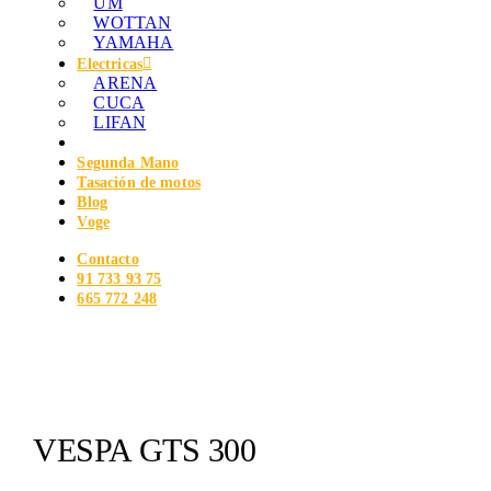
UM
WOTTAN
YAMAHA
Electricas
ARENA
CUCA
LIFAN
Segunda Mano
Tasación de motos
Blog
Voge
Contacto
91 733 93 75
665 772 248
VESPA GTS 300