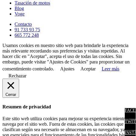
Tasación de motos
Blog
Voge
Contacto
91 733 93 75
665 772 248
Usamos cookies en nuestro sitio web para brindarle la experiencia
más relevante recordando sus preferencias y visitas repetidas. Al
hacer clic en "Aceptar", acepta el uso de todas las cookies. Sin
embargo, puede visitar "Ajustes de Cookies" para proporcionar un
consentimiento controlado.
Ajustes
Aceptar
Leer más
Rechazar
Cerrar
Resumen de privacidad
FACE
Este sitio web utiliza cookies para mejorar su experiencia mientras
TWIT
navega por el sitio web. Fuera de estas cookies, las cookies que se
clasifican según sea necesario se almacenan en su navegador, ya que
INST
son esenciales para el funcionamiento de las funcionalidades básicas