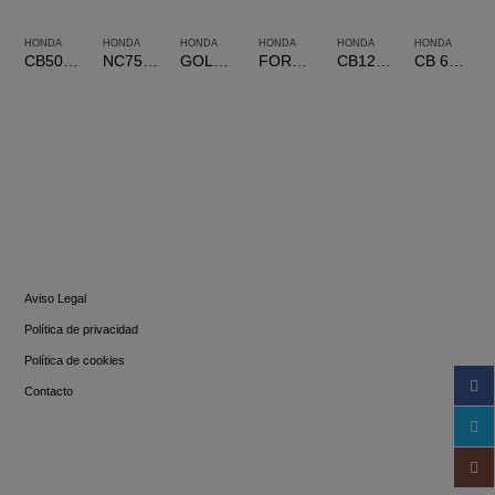
HONDA
HONDA
HONDA
HONDA
HONDA
HONDA
CB500X
NC750X
GOLD WING 1800
FORZA 350
CB125R
CB 650 R
INFORMACIÓN
Aviso Legal
Política de privacidad
Política de cookies
Contacto
SIGUENOS