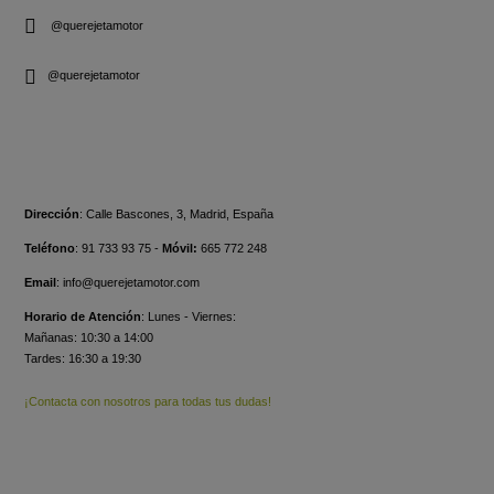
@querejetamotor
@querejetamotor
CONTACTO
Dirección
:
Calle Bascones, 3, Madrid, España
Teléfono
:
91 733 93 75 -
Móvil:
665 772 248
Email
:
info@querejetamotor.com
Horario de Atención
:
Lunes - Viernes:
Mañanas: 10:30 a 14:00
Tardes: 16:30 a 19:30
¡Contacta con nosotros para todas tus dudas!
ULTIMOS ARTÍCULOS