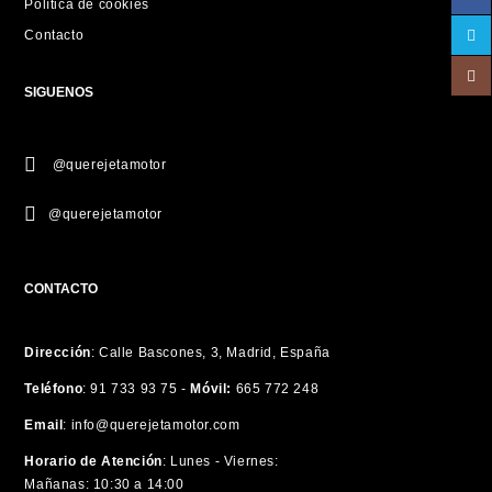
Política de cookies
Contacto
SIGUENOS
@querejetamotor
@querejetamotor
CONTACTO
Dirección
:
Calle Bascones, 3, Madrid, España
Teléfono
:
91 733 93 75 -
Móvil:
665 772 248
Email
:
info@querejetamotor.com
Horario de Atención
:
Lunes - Viernes:
Mañanas: 10:30 a 14:00