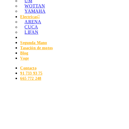
UM
WOTTAN
YAMAHA
Electricas
ARENA
CUCA
LIFAN
Segunda Mano
Tasación de motos
Blog
Voge
Contacto
91 733 93 75
665 772 248