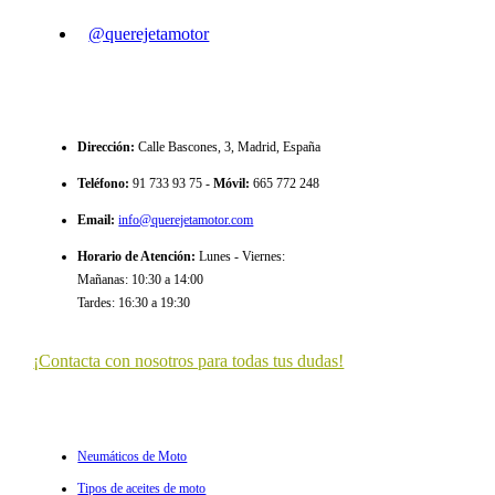
@querejetamotor
CONTACTO
Dirección
:
Calle Bascones, 3, Madrid, España
Teléfono
:
91 733 93 75 -
Móvil:
665 772 248
Email
:
info@querejetamotor.com
Horario de Atención
:
Lunes - Viernes:
Mañanas: 10:30 a 14:00
Tardes: 16:30 a 19:30
¡Contacta con nosotros para todas tus dudas!
ULTIMOS ARTÍCULOS
Neumáticos de Moto
Tipos de aceites de moto