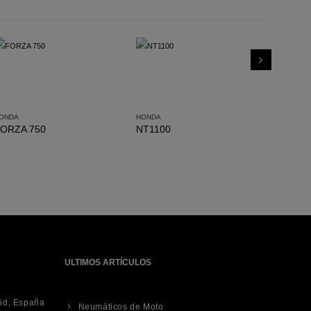
ONDA
HONDA
ORZA 750
NT1100
HONDA
Africa 
ULTIMOS ARTÍCULOS
rid, España
Neumáticos de Moto