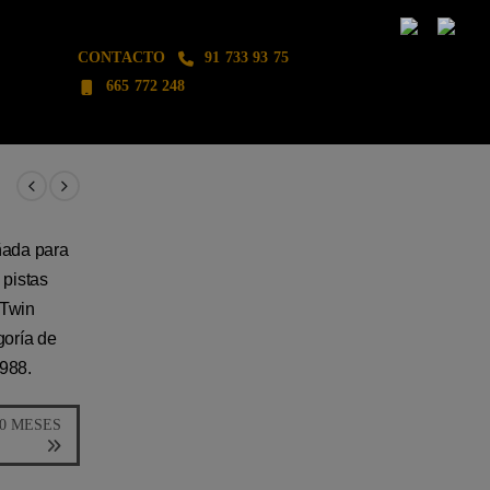
CONTACTO
91 733 93 75
665 772 248
ñada para
 pistas
 Twin
goría de
1988.