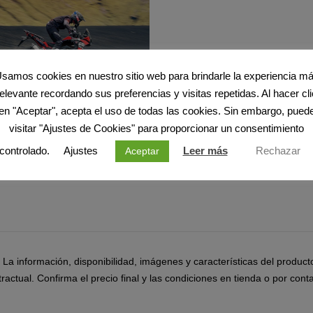
samos cookies en nuestro sitio web para brindarle la experiencia m
relevante recordando sus preferencias y visitas repetidas. Al hacer cli
en "Aceptar", acepta el uso de todas las cookies. Sin embargo, pued
visitar "Ajustes de Cookies" para proporcionar un consentimiento
controlado.
Ajustes
Leer más
Rechazar
Aceptar
o. La información, disponibilidad, imágenes y características del produc
ractual. Confirma el precio final y las condiciones en tienda o por conta