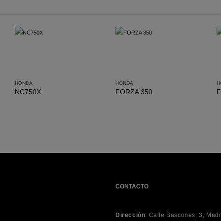
HONDA
HONDA
H
NC750X
FORZA 350
F
CONTACTO
Dirección
:
Calle Bascones, 3, Mad