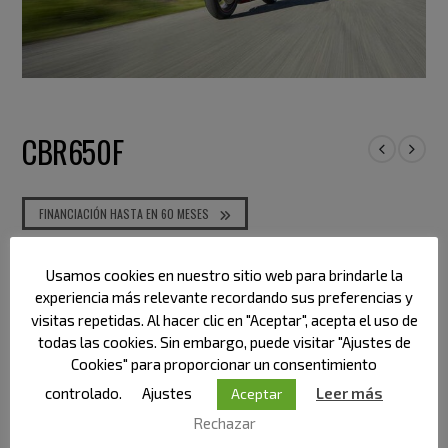
CBR650F
FINANCIACIÓN HASTA EN 60 MESES
Usamos cookies en nuestro sitio web para brindarle la
Categoría:
Honda
experiencia más relevante recordando sus preferencias y
visitas repetidas. Al hacer clic en "Aceptar", acepta el uso de
todas las cookies. Sin embargo, puede visitar "Ajustes de
Cookies" para proporcionar un consentimiento
controlado.
Ajustes
Leer más
Aceptar
DESCRIPCIÓN
Rechazar