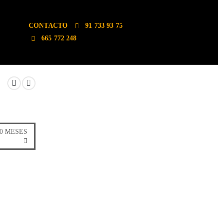
CONTACTO
91 733 93 75
665 772 248