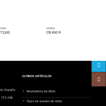
ONDA
HONDA
HONDA
T1100
CB 650 R
FORZA
ULTIMOS ARTÍCULOS
rid, España
Neumáticos de Moto
 772 248
Tipos de aceites de moto