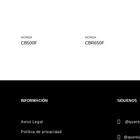
HONDA
HONDA
CB500F
CBR650F
INFORMACIÓN
SIGUENOS
Aviso Legal
@querej
Política de privacidad
@querej