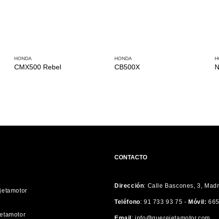
HONDA
HONDA
H
CMX500 Rebel
CB500X
N
CONTACTO
Dirección
:
Calle Bascones, 3, Mad
etamotor
Teléfono
:
91 733 93 75 -
Móvil:
665
etamotor
Email
:
info@querejetamotor.com