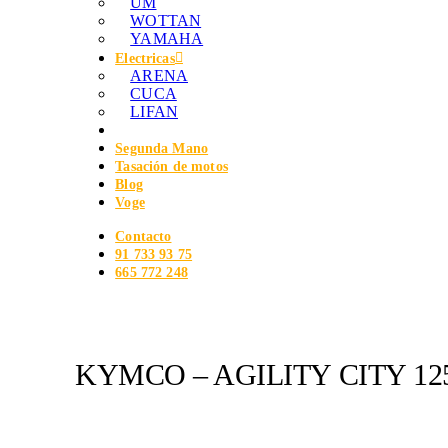
UM
WOTTAN
YAMAHA
Electricas
ARENA
CUCA
LIFAN
Segunda Mano
Tasación de motos
Blog
Voge
Contacto
91 733 93 75
665 772 248
KYMCO – AGILITY CITY 12