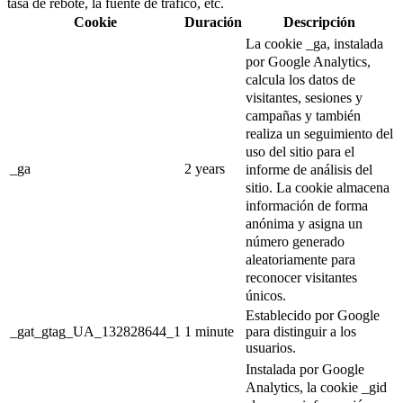
tasa de rebote, la fuente de tráfico, etc.
Cookie
Duración
Descripción
La cookie _ga, instalada
por Google Analytics,
calcula los datos de
visitantes, sesiones y
campañas y también
realiza un seguimiento del
uso del sitio para el
_ga
2 years
informe de análisis del
sitio.
La cookie almacena
información de forma
anónima y asigna un
número generado
aleatoriamente para
reconocer visitantes
únicos.
Establecido por Google
_gat_gtag_UA_132828644_1
1 minute
para distinguir a los
usuarios.
Instalada por Google
Analytics, la cookie _gid