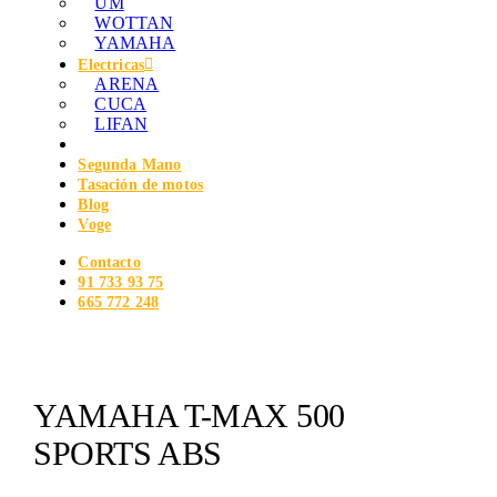
UM
WOTTAN
YAMAHA
Electricas
ARENA
CUCA
LIFAN
Segunda Mano
Tasación de motos
Blog
Voge
Contacto
91 733 93 75
665 772 248
YAMAHA T-MAX 500
SPORTS ABS