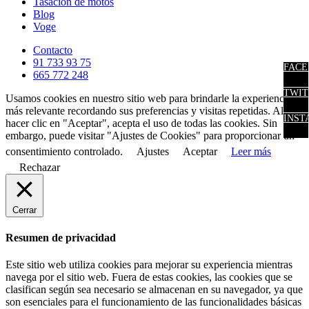
Tasación de motos
Blog
Voge
Contacto
91 733 93 75
FACE
665 772 248
TWIT
Usamos cookies en nuestro sitio web para brindarle la experiencia
más relevante recordando sus preferencias y visitas repetidas. Al
INST
hacer clic en "Aceptar", acepta el uso de todas las cookies. Sin
embargo, puede visitar "Ajustes de Cookies" para proporcionar un
consentimiento controlado.
Ajustes
Aceptar
Leer más
Rechazar
Cerrar
Resumen de privacidad
Este sitio web utiliza cookies para mejorar su experiencia mientras
navega por el sitio web. Fuera de estas cookies, las cookies que se
clasifican según sea necesario se almacenan en su navegador, ya que
son esenciales para el funcionamiento de las funcionalidades básicas