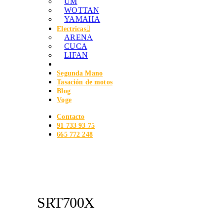
UM
WOTTAN
YAMAHA
Electricas
ARENA
CUCA
LIFAN
Segunda Mano
Tasación de motos
Blog
Voge
Contacto
91 733 93 75
665 772 248
SRT700X