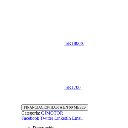
SRT800X
SRT700
FINANCIACIÓN HASTA EN 60 MESES
Categoría:
QJMOTOR
Facebook
Twitter
LinkedIn
Email
Descripción