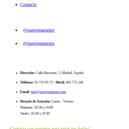
Contacto
SIGUENOS
@querejetamotor
@querejetamotor
CONTACTO
Dirección
:
Calle Bascones, 3, Madrid, España
Teléfono
:
91 733 93 75 -
Móvil:
665 772 248
Email
:
info@querejetamotor.com
Horario de Atención
:
Lunes - Viernes:
Mañanas: 10:30 a 14:00
Tardes: 16:30 a 19:30
¡Contacta con nosotros para todas tus dudas!