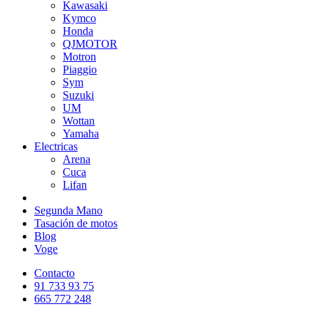
Kawasaki
Kymco
Honda
QJMOTOR
Motron
Piaggio
Sym
Suzuki
UM
Wottan
Yamaha
Electricas
Arena
Cuca
Lifan
Segunda Mano
Tasación de motos
Blog
Voge
Contacto
91 733 93 75
665 772 248