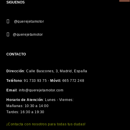
SIGUENOS
@querejetamotor
@querejetamotor
CONTACTO
Dirección
:
Calle Bascones, 3, Madrid, España
Teléfono
:
91 733 93 75 -
Móvil:
665 772 248
Email
:
info@querejetamotor.com
Horario de Atención
:
Lunes - Viernes:
Mañanas: 10:30 a 14:00
Tardes: 16:30 a 19:30
¡Contacta con nosotros para todas tus dudas!