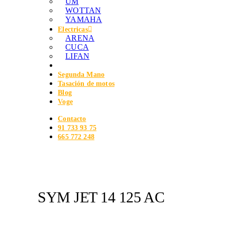
UM
WOTTAN
YAMAHA
Electricas
ARENA
CUCA
LIFAN
Segunda Mano
Tasación de motos
Blog
Voge
Contacto
91 733 93 75
665 772 248
SYM JET 14 125 AC