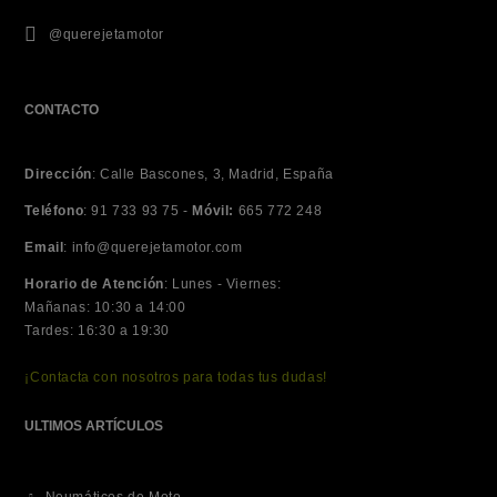
@querejetamotor
CONTACTO
Dirección
:
Calle Bascones, 3, Madrid, España
Teléfono
:
91 733 93 75 -
Móvil:
665 772 248
Email
:
info@querejetamotor.com
Horario de Atención
:
Lunes - Viernes:
Mañanas: 10:30 a 14:00
Tardes: 16:30 a 19:30
¡Contacta con nosotros para todas tus dudas!
ULTIMOS ARTÍCULOS
Neumáticos de Moto