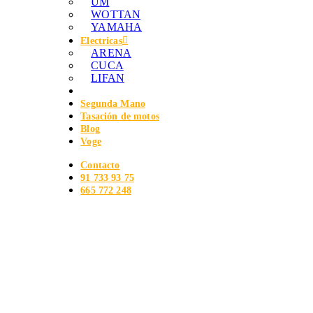
UM
WOTTAN
YAMAHA
Electricas
ARENA
CUCA
LIFAN
Segunda Mano
Tasación de motos
Blog
Voge
Contacto
91 733 93 75
665 772 248