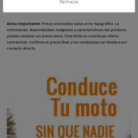
Rechazar
DESCRIPCIÓN
Aviso importante:
Precio orientativo salvo error tipográfico. La
información, disponibilidad, imágenes y características del producto
pueden cambiar sin previo aviso. Esta ficha no constituye oferta
contractual. Confirma el precio final y las condiciones en tienda o por
contacto directo.