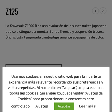
Z125
La Kawasaki Z1000 R es una evolución de la super-naked japonesa
que se distingue por montar frenos Brembo y suspensión trasera
Öhlins. Esta temporada cambia ligeramente el esquema de color.
FINANCIACIÓN HASTA EN 60 MESES
Usamos cookies en nuestro sitio web para brindarle la
experiencia más relevante recordando sus preferencias y
Categoría:
Kawasaki
visitas repetidas. Al hacer clic en "Aceptar", acepta el uso de
todas las cookies. Sin embargo, puede visitar "Ajustes de
Cookies" para proporcionar un consentimiento
controlado.
Ajustes
Leer más
Aceptar