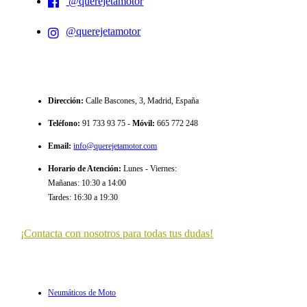
@querejetamotor
@querejetamotor
CONTACTO
Dirección
:
Calle Bascones, 3, Madrid, España
Teléfono
:
91 733 93 75 -
Móvil:
665 772 248
Email
:
info@querejetamotor.com
Horario de Atención
:
Lunes - Viernes:
Mañanas: 10:30 a 14:00
Tardes: 16:30 a 19:30
¡Contacta con nosotros para todas tus dudas!
ULTIMOS ARTÍCULOS
Neumáticos de Moto