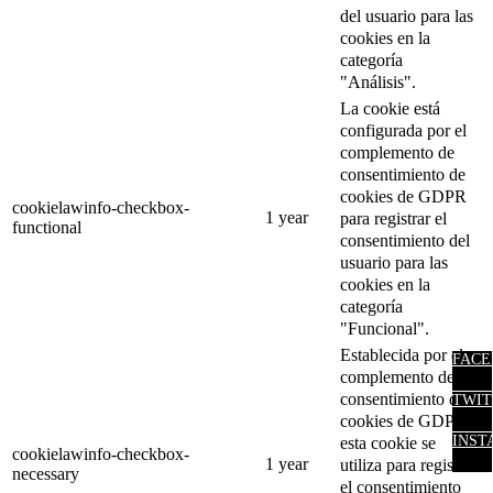
del usuario para las
cookies en la
categoría
"Análisis".
La cookie está
configurada por el
complemento de
consentimiento de
cookies de GDPR
cookielawinfo-checkbox-
1 year
para registrar el
functional
consentimiento del
usuario para las
cookies en la
categoría
"Funcional".
Establecida por el
FACE
complemento de
consentimiento de
TWIT
cookies de GDPR,
INST
esta cookie se
cookielawinfo-checkbox-
1 year
utiliza para registrar
necessary
el consentimiento