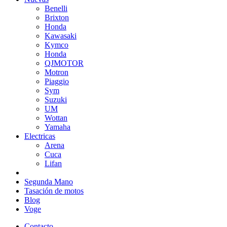
Benelli
Brixton
Honda
Kawasaki
Kymco
Honda
QJMOTOR
Motron
Piaggio
Sym
Suzuki
UM
Wottan
Yamaha
Electricas
Arena
Cuca
Lifan
Segunda Mano
Tasación de motos
Blog
Voge
Contacto