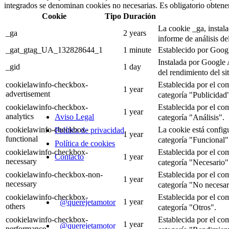
integrados se denominan cookies no necesarias. Es obligatorio obtener 
Cookie
Tipo
Duración
La cookie _ga, instala
_ga
2 years
informe de análisis del
_gat_gtag_UA_132828644_1
1 minute
Establecido por Google
Instalada por Google 
_gid
1 day
del rendimiento del s
Establecida por el co
cookielawinfo-checkbox-
INFORMACIÓN
1 year
advertisement
categoría "Publicidad
Establecida por el co
cookielawinfo-checkbox-
1 year
analytics
Aviso Legal
categoría "Análisis".
La cookie está config
cookielawinfo-checkbox-
Política de privacidad
1 year
functional
categoría "Funcional"
Política de cookies
Establecida por el co
cookielawinfo-checkbox-
1 year
Contacto
necessary
categoría "Necesario"
SIGUENOS
Establecida por el co
cookielawinfo-checkbox-non-
1 year
necessary
categoría "No necesar
Establecida por el co
cookielawinfo-checkbox-
1 year
@querejetamotor
others
categoría "Otros".
Establecida por el co
cookielawinfo-checkbox-
1 year
@querejetamotor
performance