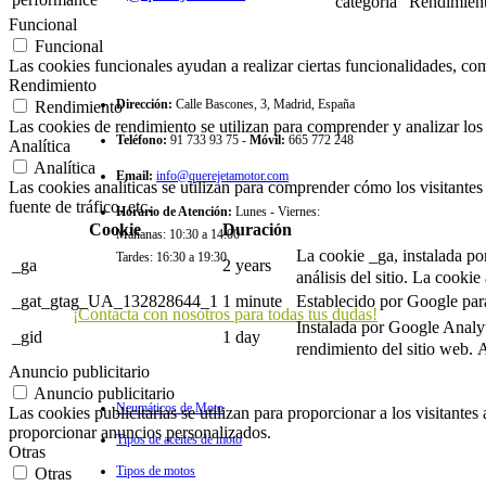
categoría "Rendimien
Funcional
CONTACTO
Funcional
Las cookies funcionales ayudan a realizar ciertas funcionalidades, como
Rendimiento
Dirección
:
Calle Bascones, 3, Madrid, España
Rendimiento
Las cookies de rendimiento se utilizan para comprender y analizar los 
Teléfono
:
91 733 93 75 -
Móvil:
665 772 248
Analítica
Analítica
Email
:
info@querejetamotor.com
Las cookies analíticas se utilizan para comprender cómo los visitantes 
fuente de tráfico, etc.
Horario de Atención
:
Lunes - Viernes:
Cookie
Duración
Mañanas: 10:30 a 14:00
La cookie _ga, instalada por
Tardes: 16:30 a 19:30
_ga
2 years
análisis del sitio.
La cookie 
_gat_gtag_UA_132828644_1
1 minute
Establecido por Google para 
¡Contacta con nosotros para todas tus dudas!
Instalada por Google Analyt
_gid
1 day
ULTIMOS ARTÍCULOS
rendimiento del sitio web.
A
Anuncio publicitario
Anuncio publicitario
Neumáticos de Moto
Las cookies publicitarias se utilizan para proporcionar a los visitante
proporcionar anuncios personalizados.
Tipos de aceites de moto
Otras
Tipos de motos
Otras