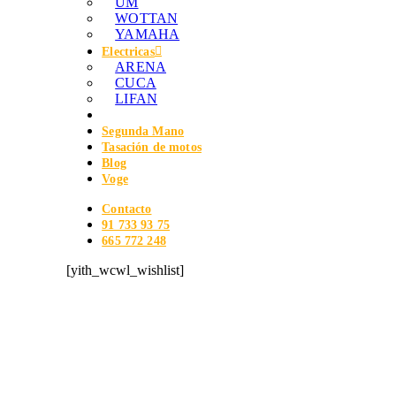
UM
WOTTAN
YAMAHA
Electricas
ARENA
CUCA
LIFAN
Segunda Mano
Tasación de motos
Blog
Voge
Contacto
91 733 93 75
665 772 248
[yith_wcwl_wishlist]